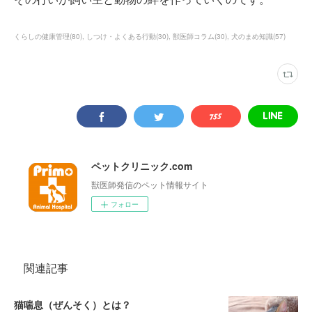
くらしの健康管理
(
80
)
しつけ・よくある行動
(
30
)
獣医師コラム
(
30
)
犬のまめ知識
(
57
)
ペットクリニック.com
獣医師発信のペット情報サイト
フォロー
関連記事
猫喘息（ぜんそく）とは？