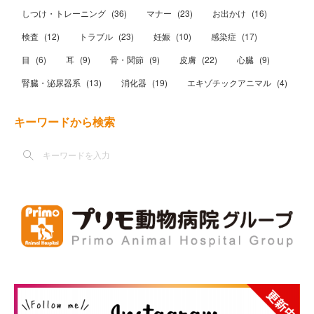
しつけ・トレーニング
(
36
)
マナー
(
23
)
お出かけ
(
16
)
検査
(
12
)
トラブル
(
23
)
妊娠
(
10
)
感染症
(
17
)
目
(
6
)
耳
(
9
)
骨・関節
(
9
)
皮膚
(
22
)
心臓
(
9
)
腎臓・泌尿器系
(
13
)
消化器
(
19
)
エキゾチックアニマル
(
4
)
キーワードから検索