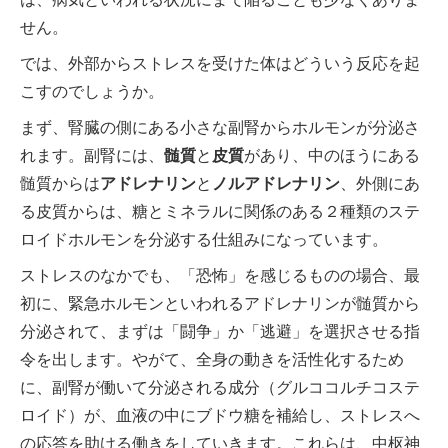
せん。
では、外部からストレスを受けた体はどういう反応を起
こすのでしょうか。
まず、腎臓の側にある小さな副腎からホルモンが分泌さ
れます。副腎には、
髄質
と
皮質
があり、中のほうにある
髄質からは
アドレナリン
と
ノルアドレナリン
、外側にあ
る皮質からは、糖とミネラルに関係のある２種類のステ
ロイドホルモンを分泌する仕組みになっています。
ストレスのなかでも、「恐怖」を感じるものの場合、最
初に、緊急ホルモンといわれるアドレナリンが髄質から
分泌されて、まずは「闘争」か「逃避」を選択させる指
令を出します。やがて、全身の動きを活性化するため
に、副腎が働いて分泌される成分（グルココルチコステ
ロイド）が、血液の中にブドウ糖を補給し、ストレスへ
の応答を助ける働きをしていきます。これらは、中枢神