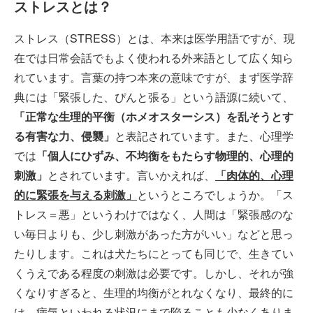
ストレスとは？
ストレス（STRESS）とは、本来は医学用語ですが、現
在では日常会話でもよく使われる外来語として広く知ら
れています。言葉の持つ本来の意味ですが、まず医学辞
典には「緊張した、ぴんと張る」という語源に続いて、
「正常な生理的平衡（ホメオスターシス）を乱そうとす
る有害な力、侵襲」
と表記されています。また、心理学
では
「個人にひずみ、不均衡をもたらす物理的、心理的
刺激」
とされています。言いかえれば、
「肉体的、心理
的に緊張を与える刺激」
というところでしょうか。「ス
トレス＝悪」というわけではなく、人間は「緊張感のな
い毎日よりも、少し刺激があった方がいい」などと思っ
たりします。これは犬たちにとっても同じで、生きてい
くうえである程度の刺激は必要です。しかし、それが強
くなりすぎると、生理的均衡がとれなくなり、最終的に
は、病気といわれる状況にまで陥ることも少なくありま