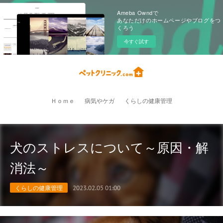
Ameba Owndで
あなただけのホームページやブログをつ
くろう
今すぐ試す
Ｈｏｍｅ
病気やケガ
くらしの健康管理
犬のストレスについて～原因・解
消法～
くらしの健康管理
2023.02.05 01:00