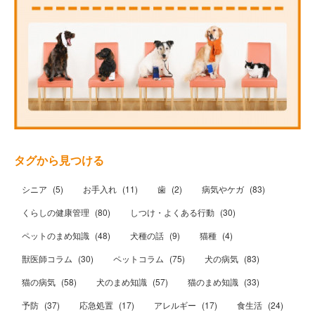
タグから見つける
シニア
(
5
)
お手入れ
(
11
)
歯
(
2
)
病気やケガ
(
83
)
くらしの健康管理
(
80
)
しつけ・よくある行動
(
30
)
ペットのまめ知識
(
48
)
犬種の話
(
9
)
猫種
(
4
)
獣医師コラム
(
30
)
ペットコラム
(
75
)
犬の病気
(
83
)
猫の病気
(
58
)
犬のまめ知識
(
57
)
猫のまめ知識
(
33
)
予防
(
37
)
応急処置
(
17
)
アレルギー
(
17
)
食生活
(
24
)