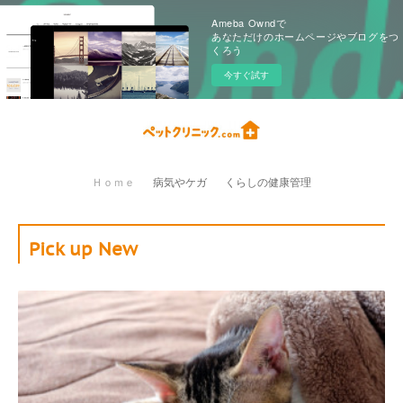
Ameba Owndで
あなただけのホームページやブログをつ
くろう
今すぐ試す
Ｈｏｍｅ
病気やケガ
くらしの健康管理
Pick up New