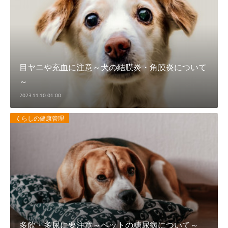
目ヤニや充血に注意～犬の結膜炎・角膜炎について
～
2023.11.10 01:00
くらしの健康管理
多飲・多尿に要注意～ペットの糖尿病について～