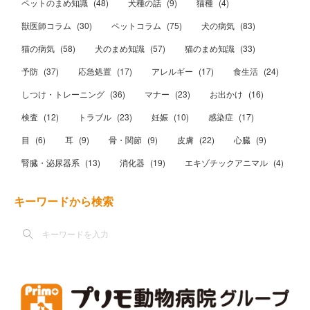
ペットのまめ知識
(
48
)
犬種の話
(
9
)
猫種
(
4
)
獣医師コラム
(
30
)
ペットコラム
(
75
)
犬の病気
(
83
)
猫の病気
(
58
)
犬のまめ知識
(
57
)
猫のまめ知識
(
33
)
予防
(
37
)
応急処置
(
17
)
アレルギー
(
17
)
食生活
(
24
)
しつけ・トレーニング
(
36
)
マナー
(
23
)
お出かけ
(
16
)
検査
(
12
)
トラブル
(
23
)
妊娠
(
10
)
感染症
(
17
)
目
(
6
)
耳
(
9
)
骨・関節
(
9
)
皮膚
(
22
)
心臓
(
9
)
腎臓・泌尿器系
(
13
)
消化器
(
19
)
エキゾチックアニマル
(
4
)
キーワードから検索