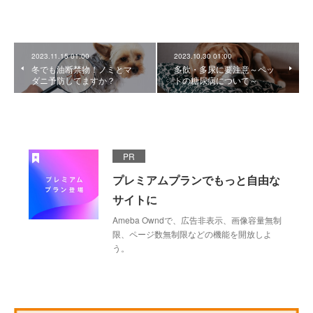
2023.11.15 01:00
2023.10.30 01:00
冬でも油断禁物！ノミとマ
多飲・多尿に要注意～ペッ
ダニ予防してますか？
トの糖尿病について～
PR
プレミアムプランでもっと自由な
サイトに
Ameba Owndで、広告非表示、画像容量無制
限、ページ数無制限などの機能を開放しよ
う。