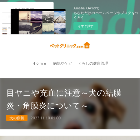
Ameba Owndで
あなただけのホームページやブログをつ
くろう
今すぐ試す
Ｈｏｍｅ
病気やケガ
くらしの健康管理
目ヤニや充血に注意～犬の結膜
炎・角膜炎について～
犬の病気
2023.11.10 01:00