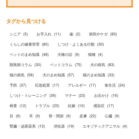
タグから見つける
シニア
(
5
)
お手入れ
(
11
)
歯
(
2
)
病気やケガ
(
83
)
くらしの健康管理
(
80
)
しつけ・よくある行動
(
30
)
ペットのまめ知識
(
48
)
犬種の話
(
9
)
猫種
(
4
)
獣医師コラム
(
30
)
ペットコラム
(
75
)
犬の病気
(
83
)
猫の病気
(
58
)
犬のまめ知識
(
57
)
猫のまめ知識
(
33
)
予防
(
37
)
応急処置
(
17
)
アレルギー
(
17
)
食生活
(
24
)
しつけ・トレーニング
(
36
)
マナー
(
23
)
お出かけ
(
16
)
検査
(
12
)
トラブル
(
23
)
妊娠
(
10
)
感染症
(
17
)
目
(
6
)
耳
(
9
)
骨・関節
(
9
)
皮膚
(
22
)
心臓
(
9
)
腎臓・泌尿器系
(
13
)
消化器
(
19
)
エキゾチックアニマル
(
4
)