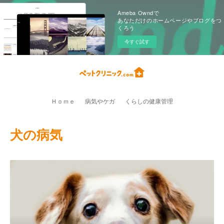
Ameba Owndで
あなただけのホームページやブログをつ
くろう
今すぐ試す
Ｈｏｍｅ
病気やケガ
くらしの健康管理
犬の病気