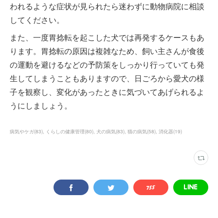
われるような症状が見られたら迷わずに動物病院に相談
してください。
また、一度胃捻転を起こした犬では再発するケースもあ
ります。胃捻転の原因は複雑なため、飼い主さんが食後
の運動を避けるなどの予防策をしっかり行っていても発
生してしまうこともありますので、日ごろから愛犬の様
子を観察し、変化があったときに気づいてあげられるよ
うにしましょう。
病気やケガ
(
83
)
くらしの健康管理
(
80
)
犬の病気
(
83
)
猫の病気
(
58
)
消化器
(
19
)