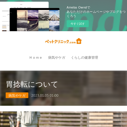
Ameba Owndで
あなただけのホームページやブログをつ
くろう
今すぐ試す
Ｈｏｍｅ
病気やケガ
くらしの健康管理
胃捻転について
病気やケガ
2023.01.05 01:00