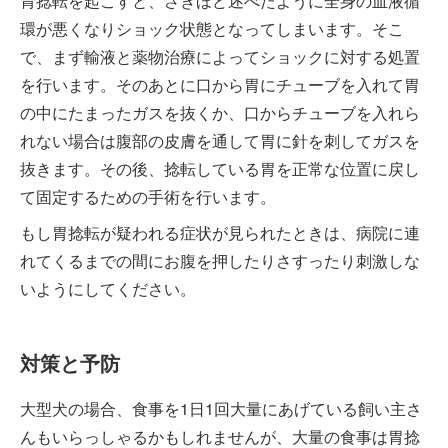
胃捻転を起こすと、さきほど述べたように全身の血液循
環が悪くなりショック状態となってしまいます。そこ
で、まず輸液と薬物治療によってショックに対する処置
を行います。そのあとに口から胃にチューブを入れて胃
の中にたまったガスを抜くか、口からチューブを入れら
れない場合は腹部の皮膚を通して胃に針を刺してガスを
抜きます。その後、捻転している胃を正常な位置に戻し
て固定するための手術を行います。
もし胃捻転が疑われる症状が見られたときは、病院に連
れてくるまでの間にお腹を押したりさすったり刺激しな
いようにしてください。
対策と予防
大型犬の場合、食事を1日1回大量にあげている飼い主さ
んもいらっしゃるかもしれませんが、大量の食事は胃捻