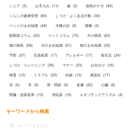
シニア
(
5
)
お手入れ
(
11
)
歯
(
2
)
病気やケガ
(
83
)
くらしの健康管理
(
80
)
しつけ・よくある行動
(
30
)
ペットのまめ知識
(
48
)
犬種の話
(
9
)
猫種
(
4
)
獣医師コラム
(
30
)
ペットコラム
(
75
)
犬の病気
(
83
)
猫の病気
(
58
)
犬のまめ知識
(
57
)
猫のまめ知識
(
33
)
予防
(
37
)
応急処置
(
17
)
アレルギー
(
17
)
食生活
(
24
)
しつけ・トレーニング
(
36
)
マナー
(
23
)
お出かけ
(
16
)
検査
(
12
)
トラブル
(
23
)
妊娠
(
10
)
感染症
(
17
)
目
(
6
)
耳
(
9
)
骨・関節
(
9
)
皮膚
(
22
)
心臓
(
9
)
腎臓・泌尿器系
(
13
)
消化器
(
19
)
エキゾチックアニマル
(
4
)
キーワードから検索