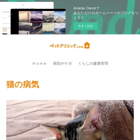
Ameba Owndで
あなただけのホームページやブログをつ
くろう
今すぐ試す
Ｈｏｍｅ
病気やケガ
くらしの健康管理
猫の病気