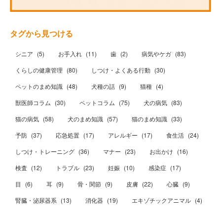
タグから見つける
シニア
(
5
)
お手入れ
(
11
)
歯
(
2
)
病気やケガ
(
83
)
くらしの健康管理
(
80
)
しつけ・よくある行動
(
30
)
ペットのまめ知識
(
48
)
犬種の話
(
9
)
猫種
(
4
)
獣医師コラム
(
30
)
ペットコラム
(
75
)
犬の病気
(
83
)
猫の病気
(
58
)
犬のまめ知識
(
57
)
猫のまめ知識
(
33
)
予防
(
37
)
応急処置
(
17
)
アレルギー
(
17
)
食生活
(
24
)
しつけ・トレーニング
(
36
)
マナー
(
23
)
お出かけ
(
16
)
検査
(
12
)
トラブル
(
23
)
妊娠
(
10
)
感染症
(
17
)
目
(
6
)
耳
(
9
)
骨・関節
(
9
)
皮膚
(
22
)
心臓
(
9
)
腎臓・泌尿器系
(
13
)
消化器
(
19
)
エキゾチックアニマル
(
4
)