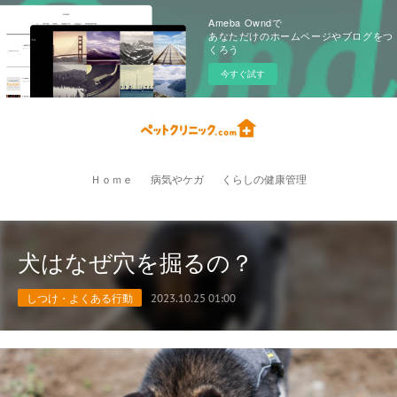
Ameba Owndで
あなただけのホームページやブログをつ
くろう
今すぐ試す
Ｈｏｍｅ
病気やケガ
くらしの健康管理
犬はなぜ穴を掘るの？
しつけ・よくある行動
2023.10.25 01:00