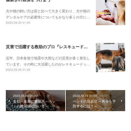
犬や猫の飼い方は昔と比べて大きく変わり、犬や猫の
デンタルケアの必要性についてもかなり多くの方に…
2023.09.30 01:00
災害で活躍する救助のプロ『レスキュードッグ』とは
近年、日本各地で地震や大雨などの災害が多く発生し
ています。その時に大活躍したのがレスキュードッ…
2023.09.25 01:00
2023.10.30 01:00
2023.10.15 01:00
多飲・多尿に要注意～ペッ
ペットの尿石症 ～再発を予
トの糖尿病について～
防するには？～