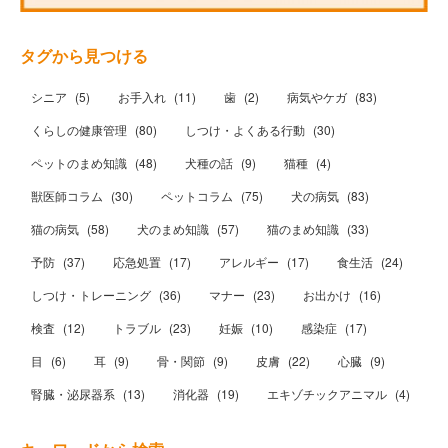
タグから見つける
シニア
(
5
)
お手入れ
(
11
)
歯
(
2
)
病気やケガ
(
83
)
くらしの健康管理
(
80
)
しつけ・よくある行動
(
30
)
ペットのまめ知識
(
48
)
犬種の話
(
9
)
猫種
(
4
)
獣医師コラム
(
30
)
ペットコラム
(
75
)
犬の病気
(
83
)
猫の病気
(
58
)
犬のまめ知識
(
57
)
猫のまめ知識
(
33
)
予防
(
37
)
応急処置
(
17
)
アレルギー
(
17
)
食生活
(
24
)
しつけ・トレーニング
(
36
)
マナー
(
23
)
お出かけ
(
16
)
検査
(
12
)
トラブル
(
23
)
妊娠
(
10
)
感染症
(
17
)
目
(
6
)
耳
(
9
)
骨・関節
(
9
)
皮膚
(
22
)
心臓
(
9
)
腎臓・泌尿器系
(
13
)
消化器
(
19
)
エキゾチックアニマル
(
4
)