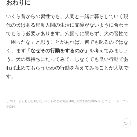
おわりに
いくら昔からの習性でも、人間と一緒に暮らしていく現
代の犬はある程度人間の生活に支障がないように合わせ
てもらう必要があります。穴掘りに限らず、犬の習性で
「困ったな」と思うことがあれば、何でも叱るのではな
く、まず
「なぜその行動をするのか」
を考えてみましょ
う。犬の気持ちにたってみて、しなくても良い行動であ
れば止めてもらうための行動を考えてみることが大切で
す。
しつけ・よくある行動
(
30
)
ペットのまめ知識
(
48
)
犬のまめ知識
(
57
)
しつけ・トレーニン
グ
(
36
)