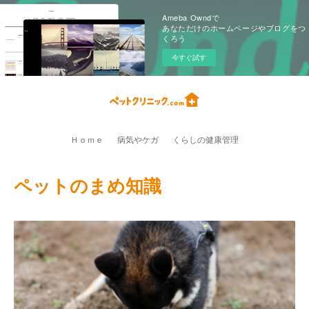
Ameba Owndで
あなただけのホームページやブログをつ
くろう
今すぐ試す
Ｈｏｍｅ
病気やケガ
くらしの健康管理
ペットのまめ知識