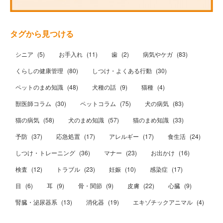
タグから見つける
シニア
(
5
)
お手入れ
(
11
)
歯
(
2
)
病気やケガ
(
83
)
くらしの健康管理
(
80
)
しつけ・よくある行動
(
30
)
ペットのまめ知識
(
48
)
犬種の話
(
9
)
猫種
(
4
)
獣医師コラム
(
30
)
ペットコラム
(
75
)
犬の病気
(
83
)
猫の病気
(
58
)
犬のまめ知識
(
57
)
猫のまめ知識
(
33
)
予防
(
37
)
応急処置
(
17
)
アレルギー
(
17
)
食生活
(
24
)
しつけ・トレーニング
(
36
)
マナー
(
23
)
お出かけ
(
16
)
検査
(
12
)
トラブル
(
23
)
妊娠
(
10
)
感染症
(
17
)
目
(
6
)
耳
(
9
)
骨・関節
(
9
)
皮膚
(
22
)
心臓
(
9
)
腎臓・泌尿器系
(
13
)
消化器
(
19
)
エキゾチックアニマル
(
4
)