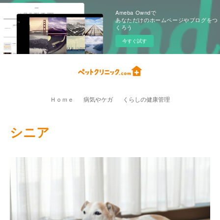
Ameba Owndで
あなただけのホームページやブログをつ
くろう
今すぐ試す
Ｈｏｍｅ
病気やケガ
くらしの健康管理
シニア