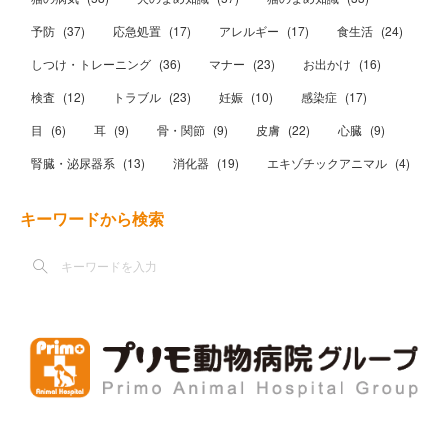
予防
(
37
)
応急処置
(
17
)
アレルギー
(
17
)
食生活
(
24
)
しつけ・トレーニング
(
36
)
マナー
(
23
)
お出かけ
(
16
)
検査
(
12
)
トラブル
(
23
)
妊娠
(
10
)
感染症
(
17
)
目
(
6
)
耳
(
9
)
骨・関節
(
9
)
皮膚
(
22
)
心臓
(
9
)
腎臓・泌尿器系
(
13
)
消化器
(
19
)
エキゾチックアニマル
(
4
)
キーワードから検索