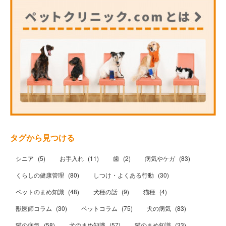
タグから見つける
シニア
(
5
)
お手入れ
(
11
)
歯
(
2
)
病気やケガ
(
83
)
くらしの健康管理
(
80
)
しつけ・よくある行動
(
30
)
ペットのまめ知識
(
48
)
犬種の話
(
9
)
猫種
(
4
)
獣医師コラム
(
30
)
ペットコラム
(
75
)
犬の病気
(
83
)
猫の病気
(
58
)
犬のまめ知識
(
57
)
猫のまめ知識
(
33
)