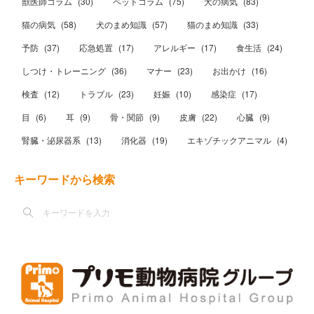
獣医師コラム
(
30
)
ペットコラム
(
75
)
犬の病気
(
83
)
猫の病気
(
58
)
犬のまめ知識
(
57
)
猫のまめ知識
(
33
)
予防
(
37
)
応急処置
(
17
)
アレルギー
(
17
)
食生活
(
24
)
しつけ・トレーニング
(
36
)
マナー
(
23
)
お出かけ
(
16
)
検査
(
12
)
トラブル
(
23
)
妊娠
(
10
)
感染症
(
17
)
目
(
6
)
耳
(
9
)
骨・関節
(
9
)
皮膚
(
22
)
心臓
(
9
)
腎臓・泌尿器系
(
13
)
消化器
(
19
)
エキゾチックアニマル
(
4
)
キーワードから検索