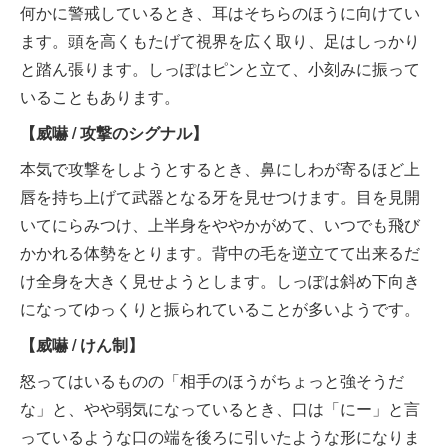
何かに警戒しているとき、耳はそちらのほうに向けてい
ます。頭を高くもたげて視界を広く取り、足はしっかり
と踏ん張ります。しっぽはピンと立て、小刻みに振って
いることもあります。
【威嚇 / 攻撃のシグナル】
本気で攻撃をしようとするとき、鼻にしわが寄るほど上
唇を持ち上げて武器となる牙を見せつけます。目を見開
いてにらみつけ、上半身をややかがめて、いつでも飛び
かかれる体勢をとります。背中の毛を逆立てて出来るだ
け全身を大きく見せようとします。しっぽは斜め下向き
になってゆっくりと振られていることが多いようです。
【威嚇 / けん制】
怒ってはいるものの「相手のほうがちょっと強そうだ
な」と、やや弱気になっているとき、口は「にー」と言
っているような口の端を後ろに引いたような形になりま