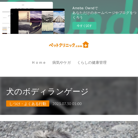
Ameba Owndで
あなただけのホームページやブログをつ
くろう
今すぐ試す
Ｈｏｍｅ
病気やケガ
くらしの健康管理
犬のボディランゲージ
しつけ・よくある行動
2023.07.30 01:00