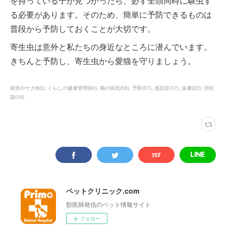
を持っている子が見つかったら、必ず全頭同時に駆虫す
る必要があります。そのため、簡単に予防できるものは
普段から予防しておくことが大切です。
寄生虫は意外と私たちの身近なところに潜んでいます。
きちんと予防し、寄生虫から愛猫を守りましょう。
病気やケガ
(
83
)
くらしの健康管理
(
80
)
猫の病気
(
58
)
予防
(
37
)
感染症
(
17
)
皮膚
(
22
)
消化
器
(
19
)
ペットクリニック.com
獣医師発信のペット情報サイト
フォロー