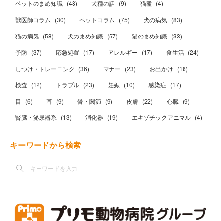
ペットのまめ知識
(
48
)
犬種の話
(
9
)
猫種
(
4
)
獣医師コラム
(
30
)
ペットコラム
(
75
)
犬の病気
(
83
)
猫の病気
(
58
)
犬のまめ知識
(
57
)
猫のまめ知識
(
33
)
予防
(
37
)
応急処置
(
17
)
アレルギー
(
17
)
食生活
(
24
)
しつけ・トレーニング
(
36
)
マナー
(
23
)
お出かけ
(
16
)
検査
(
12
)
トラブル
(
23
)
妊娠
(
10
)
感染症
(
17
)
目
(
6
)
耳
(
9
)
骨・関節
(
9
)
皮膚
(
22
)
心臓
(
9
)
腎臓・泌尿器系
(
13
)
消化器
(
19
)
エキゾチックアニマル
(
4
)
キーワードから検索