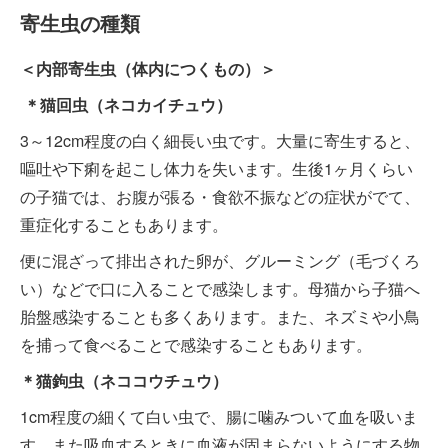
寄生虫の種類
＜内部寄生虫（体内につくもの）＞
＊猫回虫（ネコカイチュウ）
3～12cm程度の白く細長い虫です。大量に寄生すると、
嘔吐や下痢を起こし体力を失います。生後1ヶ月くらい
の子猫では、お腹が張る・食欲不振などの症状がでて、
重症化することもあります。
便に混ざって排出された卵が、グルーミング（毛づくろ
い）などで口に入ることで感染します。母猫から子猫へ
胎盤感染することも多くあります。また、ネズミや小鳥
を捕って食べることで感染することもあります。
＊猫鉤虫（ネココウチュウ）
1cm程度の細くて白い虫で、腸に噛みついて血を吸いま
す。また吸血するときに血液が固まらないようにする物