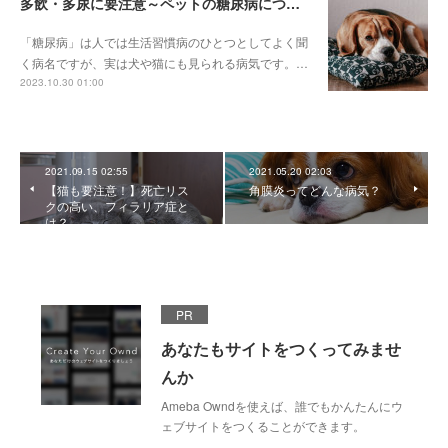
多飲・多尿に要注意～ペットの糖尿病について～
「糖尿病」は人では生活習慣病のひとつとしてよく聞
く病名ですが、実は犬や猫にも見られる病気です。…
2023.10.30 01:00
2021.09.15 02:55
2021.05.20 02:03
【猫も要注意！】死亡リス
角膜炎ってどんな病気？
クの高い、フィラリア症と
は？
PR
あなたもサイトをつくってみませ
んか
Ameba Owndを使えば、誰でもかんたんにウ
ェブサイトをつくることができます。