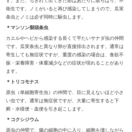
す。また、ちぎれて出てきた節はあたりに散らばり、不
衛生です。ノミがいると再び感染してしまうので、瓜実
条虫とノミは必ず同時に駆虫します。
＊マンソン裂頭条虫
カエルやヘビから感染する長くて平たいサナダ虫の仲間
です。瓜実条虫と異なり卵が直接排出されます。通常は
寄生しても無症状ですが、重度の感染の場合は、食欲不
振・栄養障害・体重減少などの症状が現れることがあり
ます。
＊トリコモナス
原虫（単細胞寄生虫）の仲間で、目に見えないほど小さ
い虫です。通常は無症状ですが、大量に寄生すると下
痢・水様便・血便を引き起こします。
＊コクシジウム
原虫の仲間で、腸の細胞の中に入り、細胞を壊しながら