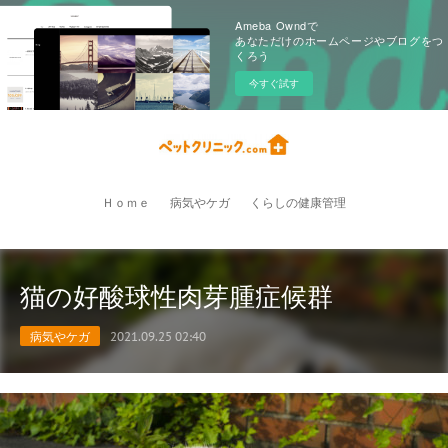
Ameba Owndで
あなただけのホームページやブログをつ
くろう
今すぐ試す
Ｈｏｍｅ
病気やケガ
くらしの健康管理
猫の好酸球性肉芽腫症候群
病気やケガ
2021.09.25 02:40