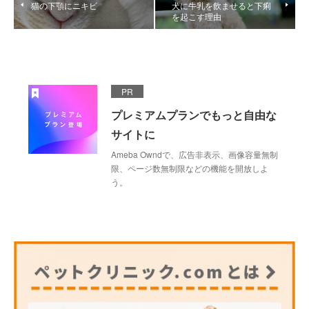
猫の下顎にニキビ
犬に牛乳を飲ませると下痢
を起こす理由
PR
プレミアムプランでもっと自由な
サイトに
Ameba Owndで、広告非表示、画像容量無制
限、ページ数無制限などの機能を開放しよ
う。