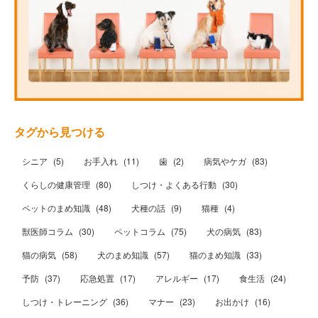
タグから見つける
シニア
(
5
)
お手入れ
(
11
)
歯
(
2
)
病気やケガ
(
83
)
くらしの健康管理
(
80
)
しつけ・よくある行動
(
30
)
ペットのまめ知識
(
48
)
犬種の話
(
9
)
猫種
(
4
)
獣医師コラム
(
30
)
ペットコラム
(
75
)
犬の病気
(
83
)
猫の病気
(
58
)
犬のまめ知識
(
57
)
猫のまめ知識
(
33
)
予防
(
37
)
応急処置
(
17
)
アレルギー
(
17
)
食生活
(
24
)
しつけ・トレーニング
(
36
)
マナー
(
23
)
お出かけ
(
16
)