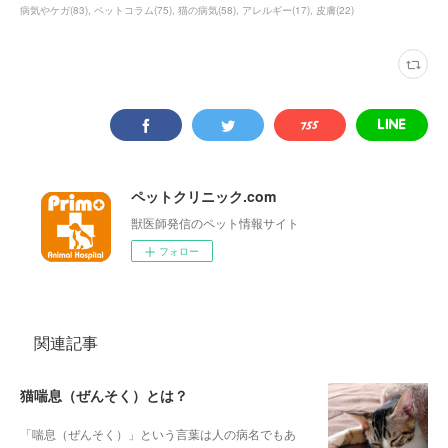
病気やケガ
(
83
)
ペットコラム
(
75
)
猫の病気
(
58
)
アレルギー
(
17
)
皮膚
(
22
)
ペットクリニック.com
獣医師発信のペット情報サイト
フォロー
関連記事
猫喘息（ぜんそく）とは？
「喘息（ぜんそく）」という言葉は人の病名でもあ