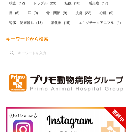
検査
(
12
)
トラブル
(
23
)
妊娠
(
10
)
感染症
(
17
)
目
(
6
)
耳
(
9
)
骨・関節
(
9
)
皮膚
(
22
)
心臓
(
9
)
腎臓・泌尿器系
(
13
)
消化器
(
19
)
エキゾチックアニマル
(
4
)
キーワードから検索