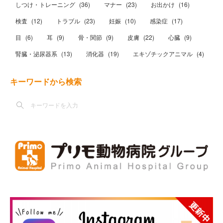
しつけ・トレーニング
(
36
)
マナー
(
23
)
お出かけ
(
16
)
検査
(
12
)
トラブル
(
23
)
妊娠
(
10
)
感染症
(
17
)
目
(
6
)
耳
(
9
)
骨・関節
(
9
)
皮膚
(
22
)
心臓
(
9
)
腎臓・泌尿器系
(
13
)
消化器
(
19
)
エキゾチックアニマル
(
4
)
キーワードから検索