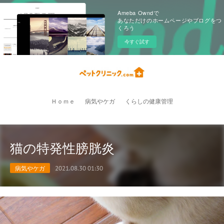
Ameba Owndで
あなただけのホームページやブログをつ
くろう
今すぐ試す
Ｈｏｍｅ
病気やケガ
くらしの健康管理
猫の特発性膀胱炎
病気やケガ
2021.08.30 01:30