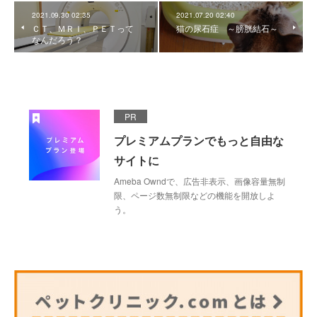
2021.09.30 02:35
2021.07.20 02:40
ＣＴ、ＭＲＩ、ＰＥＴって
猫の尿石症 ～膀胱結石～
なんだろう？
PR
プレミアムプランでもっと自由な
サイトに
Ameba Owndで、広告非表示、画像容量無制
限、ページ数無制限などの機能を開放しよ
う。