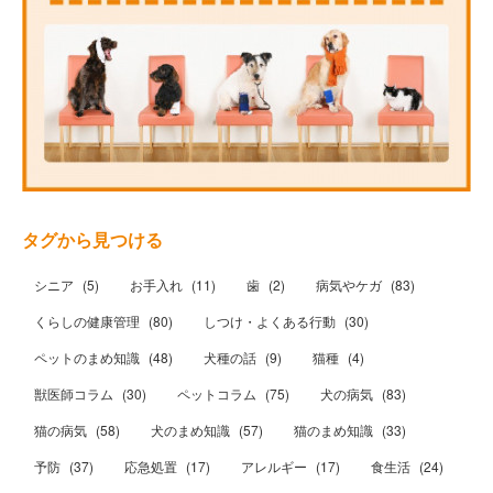
タグから見つける
シニア
(
5
)
お手入れ
(
11
)
歯
(
2
)
病気やケガ
(
83
)
くらしの健康管理
(
80
)
しつけ・よくある行動
(
30
)
ペットのまめ知識
(
48
)
犬種の話
(
9
)
猫種
(
4
)
獣医師コラム
(
30
)
ペットコラム
(
75
)
犬の病気
(
83
)
猫の病気
(
58
)
犬のまめ知識
(
57
)
猫のまめ知識
(
33
)
予防
(
37
)
応急処置
(
17
)
アレルギー
(
17
)
食生活
(
24
)