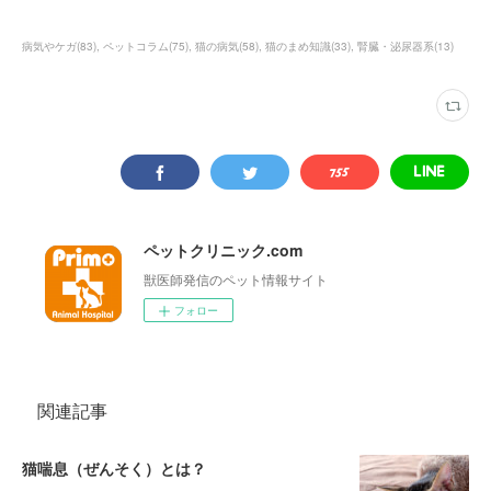
病気やケガ
(
83
)
ペットコラム
(
75
)
猫の病気
(
58
)
猫のまめ知識
(
33
)
腎臓・泌尿器系
(
13
)
ペットクリニック.com
獣医師発信のペット情報サイト
フォロー
関連記事
猫喘息（ぜんそく）とは？