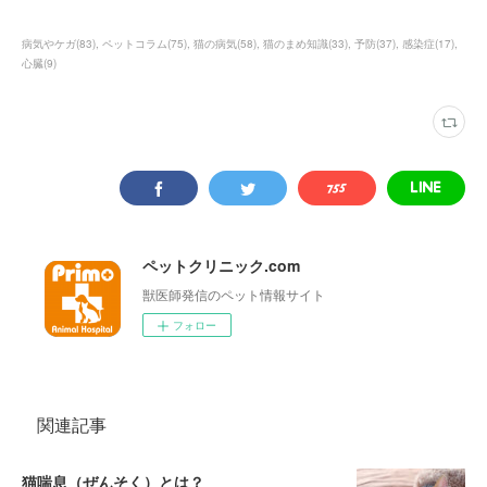
病気やケガ
(
83
)
ペットコラム
(
75
)
猫の病気
(
58
)
猫のまめ知識
(
33
)
予防
(
37
)
感染症
(
17
)
心臓
(
9
)
ペットクリニック.com
獣医師発信のペット情報サイト
フォロー
関連記事
猫喘息（ぜんそく）とは？