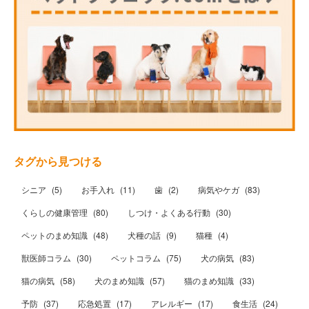
タグから見つける
シニア
(
5
)
お手入れ
(
11
)
歯
(
2
)
病気やケガ
(
83
)
くらしの健康管理
(
80
)
しつけ・よくある行動
(
30
)
ペットのまめ知識
(
48
)
犬種の話
(
9
)
猫種
(
4
)
獣医師コラム
(
30
)
ペットコラム
(
75
)
犬の病気
(
83
)
猫の病気
(
58
)
犬のまめ知識
(
57
)
猫のまめ知識
(
33
)
予防
(
37
)
応急処置
(
17
)
アレルギー
(
17
)
食生活
(
24
)