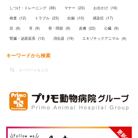
しつけ・トレーニング
(
36
)
マナー
(
23
)
お出かけ
(
16
)
検査
(
12
)
トラブル
(
23
)
妊娠
(
10
)
感染症
(
17
)
目
(
6
)
耳
(
9
)
骨・関節
(
9
)
皮膚
(
22
)
心臓
(
9
)
腎臓・泌尿器系
(
13
)
消化器
(
19
)
エキゾチックアニマル
(
4
)
キーワードから検索