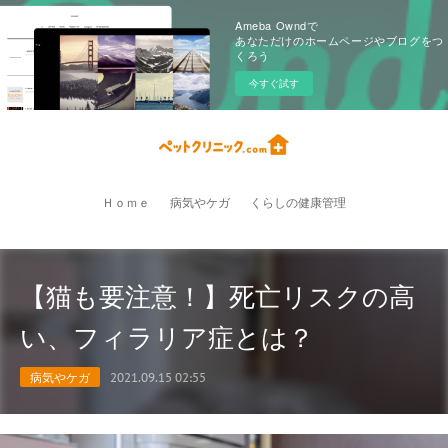
Ameba Owndで
あなただけのホームページやブログをつ
くろう
今すぐ試す
Ｈｏｍｅ
病気やケガ
くらしの健康管理
【猫も要注意！】死亡リスクの高
い、フィラリア症とは？
病気やケガ
2021.09.15 02:55