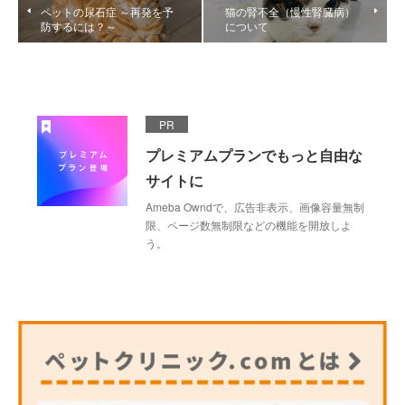
ペットの尿石症 ～再発を予
猫の腎不全（慢性腎臓病）
防するには？～
について
PR
プレミアムプランでもっと自由な
サイトに
Ameba Owndで、広告非表示、画像容量無制
限、ページ数無制限などの機能を開放しよ
う。