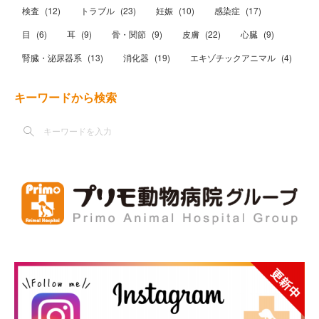
検査
(
12
)
トラブル
(
23
)
妊娠
(
10
)
感染症
(
17
)
目
(
6
)
耳
(
9
)
骨・関節
(
9
)
皮膚
(
22
)
心臓
(
9
)
腎臓・泌尿器系
(
13
)
消化器
(
19
)
エキゾチックアニマル
(
4
)
キーワードから検索