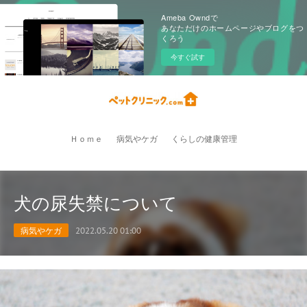
Ameba Owndで
あなただけのホームページやブログをつ
くろう
今すぐ試す
Ｈｏｍｅ
病気やケガ
くらしの健康管理
犬の尿失禁について
病気やケガ
2022.05.20 01:00