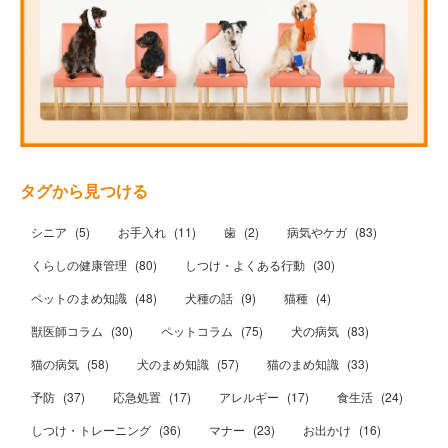
タグから見つける
シニア
(
5
)
お手入れ
(
11
)
歯
(
2
)
病気やケガ
(
83
)
くらしの健康管理
(
80
)
しつけ・よくある行動
(
30
)
ペットのまめ知識
(
48
)
犬種の話
(
9
)
猫種
(
4
)
獣医師コラム
(
30
)
ペットコラム
(
75
)
犬の病気
(
83
)
猫の病気
(
58
)
犬のまめ知識
(
57
)
猫のまめ知識
(
33
)
予防
(
37
)
応急処置
(
17
)
アレルギー
(
17
)
食生活
(
24
)
しつけ・トレーニング
(
36
)
マナー
(
23
)
お出かけ
(
16
)