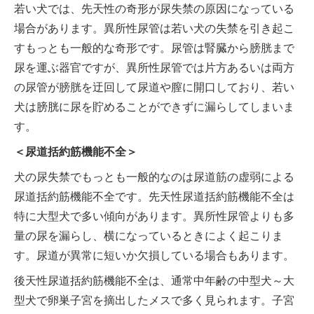
若い犬では、先天性の奇形が尿失禁の原因になっている
場合があります。異所性尿管は若い犬の失禁を引き起こ
すもっとも一般的な奇形です。尿管は腎臓から膀胱まで
尿を運ぶ器官ですが、異所性尿管では片方あるいは両方
の尿管が膀胱を迂回して尿道や膣に開口しており、若い
犬は膀胱に尿を貯めることができずに漏らしてしまいま
す。
＜尿道括約筋機能不全＞
犬の尿失禁でもっとも一般的なのは尿道筋の虚弱による
尿道括約筋機能不全です。先天性尿道括約筋機能不全は
特に大型犬で多い傾向があります。異所性尿管よりも多
量の尿を漏らし、横になっているときによく起こりま
す。尿道が異常に短いか欠損している場合もあります。
後天性尿道括約筋機能不全は、通常中年齢の中型犬～大
型犬で卵巣子宮を摘出したメスで多く見られます。子宮