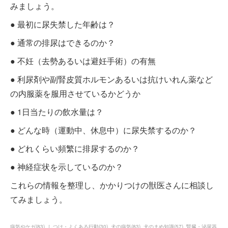
みましょう。
● 最初に尿失禁した年齢は？
● 通常の排尿はできるのか？
● 不妊（去勢あるいは避妊手術）の有無
● 利尿剤や副腎皮質ホルモンあるいは抗けいれん薬など
の内服薬を服用させているかどうか
● 1日当たりの飲水量は？
● どんな時（運動中、休息中）に尿失禁するのか？
● どれくらい頻繁に排尿するのか？
● 神経症状を示しているのか？
これらの情報を整理し、かかりつけの獣医さんに相談し
てみましょう。
病気やケガ
(
83
)
しつけ・よくある行動
(
30
)
犬の病気
(
83
)
犬のまめ知識
(
57
)
腎臓・泌尿器