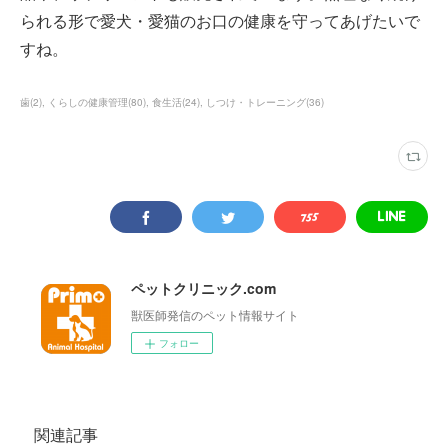
られる形で愛犬・愛猫のお口の健康を守ってあげたいで
すね。
歯
(
2
)
くらしの健康管理
(
80
)
食生活
(
24
)
しつけ・トレーニング
(
36
)
ペットクリニック.com
獣医師発信のペット情報サイト
フォロー
関連記事