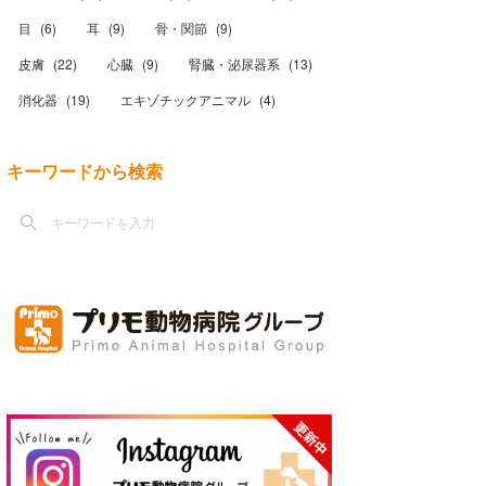
目
(
6
)
耳
(
9
)
骨・関節
(
9
)
皮膚
(
22
)
心臓
(
9
)
腎臓・泌尿器系
(
13
)
消化器
(
19
)
エキゾチックアニマル
(
4
)
キーワードから検索