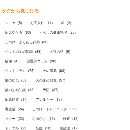
タグから見つける
シニア
(
5
)
お手入れ
(
11
)
歯
(
2
)
病気やケガ
(
83
)
くらしの健康管理
(
80
)
しつけ・よくある行動
(
30
)
ペットのまめ知識
(
48
)
犬種の話
(
9
)
猫種
(
4
)
獣医師コラム
(
30
)
ペットコラム
(
75
)
犬の病気
(
83
)
猫の病気
(
58
)
犬のまめ知識
(
57
)
猫のまめ知識
(
33
)
予防
(
37
)
応急処置
(
17
)
アレルギー
(
17
)
食生活
(
24
)
しつけ・トレーニング
(
36
)
マナー
(
23
)
お出かけ
(
16
)
検査
(
12
)
トラブル
(
23
)
妊娠
(
10
)
感染症
(
17
)