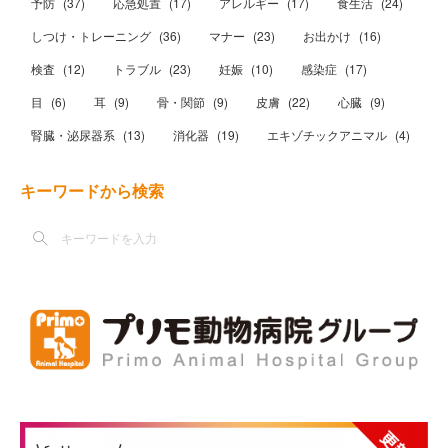
予防
(
37
)
応急処置
(
17
)
アレルギー
(
17
)
食生活
(
24
)
しつけ・トレーニング
(
36
)
マナー
(
23
)
お出かけ
(
16
)
検査
(
12
)
トラブル
(
23
)
妊娠
(
10
)
感染症
(
17
)
目
(
6
)
耳
(
9
)
骨・関節
(
9
)
皮膚
(
22
)
心臓
(
9
)
腎臓・泌尿器系
(
13
)
消化器
(
19
)
エキゾチックアニマル
(
4
)
キーワードから検索