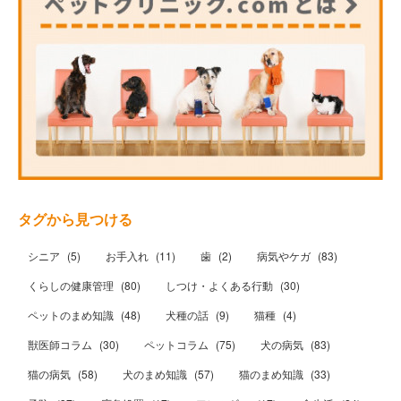
タグから見つける
シニア
(
5
)
お手入れ
(
11
)
歯
(
2
)
病気やケガ
(
83
)
くらしの健康管理
(
80
)
しつけ・よくある行動
(
30
)
ペットのまめ知識
(
48
)
犬種の話
(
9
)
猫種
(
4
)
獣医師コラム
(
30
)
ペットコラム
(
75
)
犬の病気
(
83
)
猫の病気
(
58
)
犬のまめ知識
(
57
)
猫のまめ知識
(
33
)