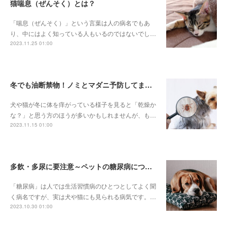
猫喘息（ぜんそく）とは？
「喘息（ぜんそく）」という言葉は人の病名でもあ
り、中にはよく知っている人もいるのではないでし…
2023.11.25 01:00
冬でも油断禁物！ノミとマダニ予防してますか？
犬や猫が冬に体を痒がっている様子を見ると「乾燥か
な？」と思う方のほうが多いかもしれませんが、も…
2023.11.15 01:00
多飲・多尿に要注意～ペットの糖尿病について～
「糖尿病」は人では生活習慣病のひとつとしてよく聞
く病名ですが、実は犬や猫にも見られる病気です。…
2023.10.30 01:00