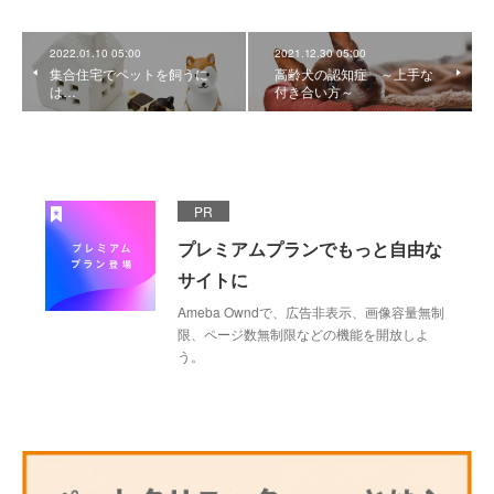
2022.01.10 05:00
2021.12.30 05:00
集合住宅でペットを飼うに
高齢犬の認知症 ～上手な
は…
付き合い方～
PR
プレミアムプランでもっと自由な
サイトに
Ameba Owndで、広告非表示、画像容量無制
限、ページ数無制限などの機能を開放しよ
う。