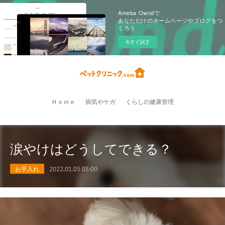
Ameba Owndで
あなただけのホームページやブログをつ
くろう
今すぐ試す
Ｈｏｍｅ
病気やケガ
くらしの健康管理
涙やけはどうしてできる？
お手入れ
2022.01.05 05:00