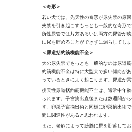
＜奇形＞
若い犬では、先天性の奇形が尿失禁の原因
失禁を引き起こすもっとも一般的な奇形で
所性尿管では片方あるいは両方の尿管が膀
に尿を貯めることができずに漏らしてしま
＜尿道括約筋機能不全＞
犬の尿失禁でもっとも一般的なのは尿道筋
約筋機能不全は特に大型犬で多い傾向があ
っているときによく起こります。尿道が異
後天性尿道括約筋機能不全は、通常中年齢
られます。子宮摘出直後または数週間から
す。卵巣子宮摘出術と同様に卵巣摘出術で
間に関連性があると思われます。
また、老齢によって膀胱に尿を貯蓄してお