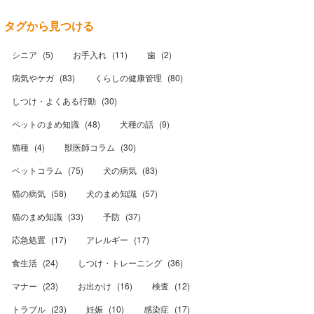
タグから見つける
シニア
(
5
)
お手入れ
(
11
)
歯
(
2
)
病気やケガ
(
83
)
くらしの健康管理
(
80
)
しつけ・よくある行動
(
30
)
ペットのまめ知識
(
48
)
犬種の話
(
9
)
猫種
(
4
)
獣医師コラム
(
30
)
ペットコラム
(
75
)
犬の病気
(
83
)
猫の病気
(
58
)
犬のまめ知識
(
57
)
猫のまめ知識
(
33
)
予防
(
37
)
応急処置
(
17
)
アレルギー
(
17
)
食生活
(
24
)
しつけ・トレーニング
(
36
)
マナー
(
23
)
お出かけ
(
16
)
検査
(
12
)
トラブル
(
23
)
妊娠
(
10
)
感染症
(
17
)