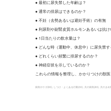
● 最初に尿失禁した年齢は？
● 通常の排尿はできるのか？
● 不妊（去勢あるいは避妊手術）の有無
● 利尿剤や副腎皮質ホルモンあるいは抗
● 1日当たりの飲水量は？
● どんな時（運動中、休息中）に尿失禁す
● どれくらい頻繁に排尿するのか？
● 神経症状を示しているのか？
これらの情報を整理し、かかりつけの獣医
病気やケガ
(
83
)
しつけ・よくある行動
(
30
)
犬の病気
(
83
)
犬のまめ