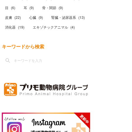
目
(
6
)
耳
(
9
)
骨・関節
(
9
)
皮膚
(
22
)
心臓
(
9
)
腎臓・泌尿器系
(
13
)
消化器
(
19
)
エキゾチックアニマル
(
4
)
キーワードから検索