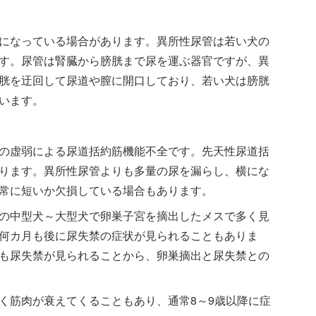
になっている場合があります。異所性尿管は若い犬の
す。尿管は腎臓から膀胱まで尿を運ぶ器官ですが、異
胱を迂回して尿道や膣に開口しており、若い犬は膀胱
います。
の虚弱による尿道括約筋機能不全です。先天性尿道括
ります。異所性尿管よりも多量の尿を漏らし、横にな
常に短いか欠損している場合もあります。
の中型犬～大型犬で卵巣子宮を摘出したメスで多く見
何カ月も後に尿失禁の症状が見られることもありま
も尿失禁が見られることから、卵巣摘出と尿失禁との
く筋肉が衰えてくることもあり、通常8～9歳以降に症