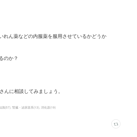
けいれん薬などの内服薬を服用させているかどうか
るのか？
さんに相談してみましょう。
知識
(
57
)
腎臓・泌尿器系
(
13
)
消化器
(
19
)