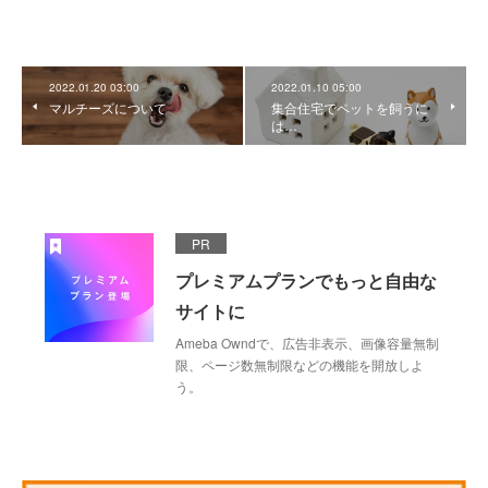
2022.01.20 03:00
2022.01.10 05:00
マルチーズについて
集合住宅でペットを飼うに
は…
PR
プレミアムプランでもっと自由な
サイトに
Ameba Owndで、広告非表示、画像容量無制
限、ページ数無制限などの機能を開放しよ
う。