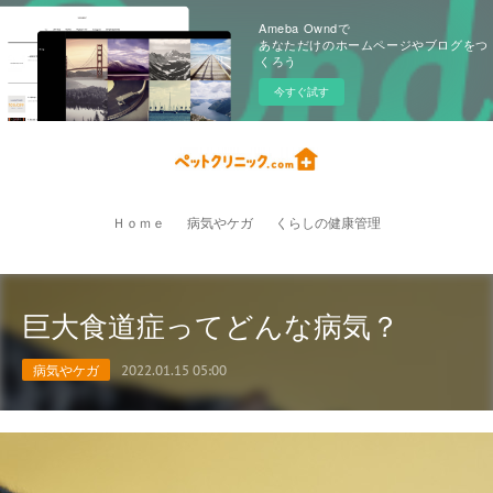
Ameba Owndで
あなただけのホームページやブログをつ
くろう
今すぐ試す
Ｈｏｍｅ
病気やケガ
くらしの健康管理
巨大食道症ってどんな病気？
病気やケガ
2022.01.15 05:00