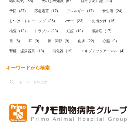
猫の病気
(
58
)
犬のまめ知識
(
57
)
猫のまめ知識
(
33
)
予防
(
37
)
応急処置
(
17
)
アレルギー
(
17
)
食生活
(
24
)
しつけ・トレーニング
(
36
)
マナー
(
23
)
お出かけ
(
16
)
検査
(
12
)
トラブル
(
23
)
妊娠
(
10
)
感染症
(
17
)
目
(
6
)
耳
(
9
)
骨・関節
(
9
)
皮膚
(
22
)
心臓
(
9
)
腎臓・泌尿器系
(
13
)
消化器
(
19
)
エキゾチックアニマル
(
4
)
キーワードから検索