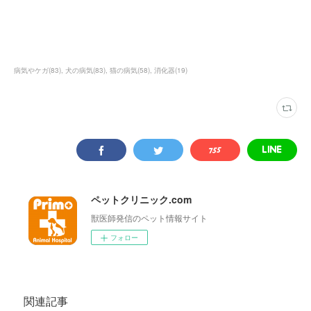
病気やケガ
(
83
)
犬の病気
(
83
)
猫の病気
(
58
)
消化器
(
19
)
ペットクリニック.com
獣医師発信のペット情報サイト
フォロー
関連記事