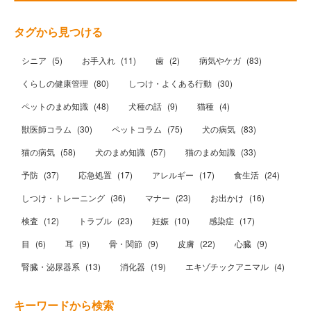
タグから見つける
シニア
(
5
)
お手入れ
(
11
)
歯
(
2
)
病気やケガ
(
83
)
くらしの健康管理
(
80
)
しつけ・よくある行動
(
30
)
ペットのまめ知識
(
48
)
犬種の話
(
9
)
猫種
(
4
)
獣医師コラム
(
30
)
ペットコラム
(
75
)
犬の病気
(
83
)
猫の病気
(
58
)
犬のまめ知識
(
57
)
猫のまめ知識
(
33
)
予防
(
37
)
応急処置
(
17
)
アレルギー
(
17
)
食生活
(
24
)
しつけ・トレーニング
(
36
)
マナー
(
23
)
お出かけ
(
16
)
検査
(
12
)
トラブル
(
23
)
妊娠
(
10
)
感染症
(
17
)
目
(
6
)
耳
(
9
)
骨・関節
(
9
)
皮膚
(
22
)
心臓
(
9
)
腎臓・泌尿器系
(
13
)
消化器
(
19
)
エキゾチックアニマル
(
4
)
キーワードから検索