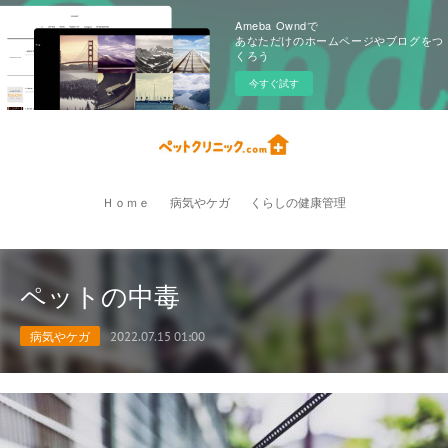
Ameba Owndで
あなただけのホームページやブログをつ
くろう
今すぐ試す
Ｈｏｍｅ
病気やケガ
くらしの健康管理
ペットの中毒
病気やケガ
2022.07.15 01:00