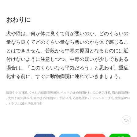
おわりに
犬や猫は、何が体に良くて何が悪いのか、どのくらいの
量なら良くてどのくらい量なら悪いのかを体で感じるこ
とはできません。普段から中毒の原因となるものには近
付けないように注意しつつ、中毒の疑いが少しでもある
場合は、「このくらいなら平気だろう」と思わず、重症
化する前に、すぐに動物病院に連れていきましょう。
病気やケガ
(
83
)
くらしの健康管理
(
80
)
ペットのまめ知識
(
48
)
犬の病気
(
83
)
猫の病気
(
58
)
犬のまめ知識
(
57
)
猫のまめ知識
(
33
)
予防
(
37
)
応急処置
(
17
)
アレルギー
(
17
)
食生活
(
24
)
トラブル
(
23
)
消化器
(
19
)